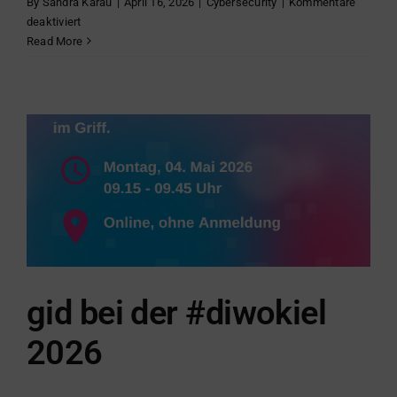
By
Sandra Karau
|
April 16, 2026
|
Cybersecurity
|
Kommentare
für
deaktiviert
KI-
Read More
Angriffe
ganz
einfach
verhindern
–
Webinar
gid
GmbH
und
Watchguard
gid bei der #diwokiel
2026