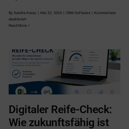
By
Sandra Karau
|
Mai 22, 2026
|
CRM-Software
|
Kommentare
für
deaktiviert
CRM:
Read More
So
gelingt
die
Einführung
Digitaler Reife-Check:
Wie zukunftsfähig ist