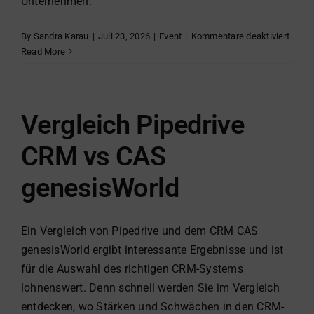
Unternehmen.
für
By
Sandra Karau
|
Juli 23, 2026
|
Event
|
Kommentare deaktiviert
Webin
Read More
E-
Rech
2027
jetzt
Vergleich Pipedrive
umse
und
CRM vs CAS
Chan
nutze
genesisWorld
Ein Vergleich von Pipedrive und dem CRM CAS
genesisWorld ergibt interessante Ergebnisse und ist
für die Auswahl des richtigen CRM-Systems
lohnenswert. Denn schnell werden Sie im Vergleich
entdecken, wo Stärken und Schwächen in den CRM-