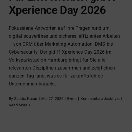
Xperience Day 2026
Fokussierte Antworten auf Ihre Fragen rund um
digital souveränes und sicheres, effizientes Arbeiten
– von CRM über Marketing Automation, DMS bis
Cybersecurity. Der gid IT Xperience Day 2026 im
Volksparkstadion Hamburg bringt für Sie alle
relevanten Disziplinen zusammen und zeigt einen
ganzen Tag lang, was es für zukunftsfähige
Unternehmen braucht.
für
By
Sandra Karau
|
Mai 27, 2026
|
Event
|
Kommentare deaktiviert
Für
Read More
Entsc
gid
IT
Xperi