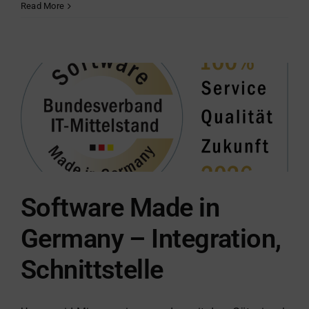
gid
Read More
bei
der
#diwokiel
2026
Software Made in
Germany – Integration,
Schnittstelle