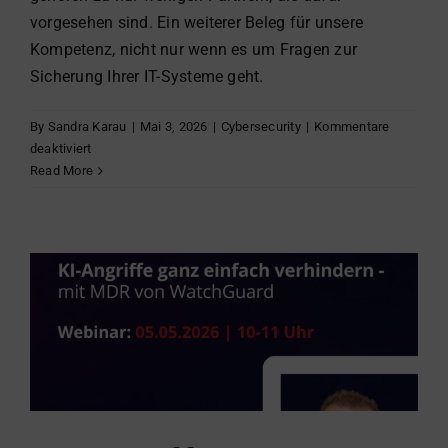
vorgesehen sind. Ein weiterer Beleg für unsere
Kompetenz, nicht nur wenn es um Fragen zur
Sicherung Ihrer IT-Systeme geht.
By
Sandra Karau
|
Mai 3, 2026
|
Cybersecurity
|
Kommentare
für
deaktiviert
Wir
Read More
sind
Watchguard
Beta-
Tester