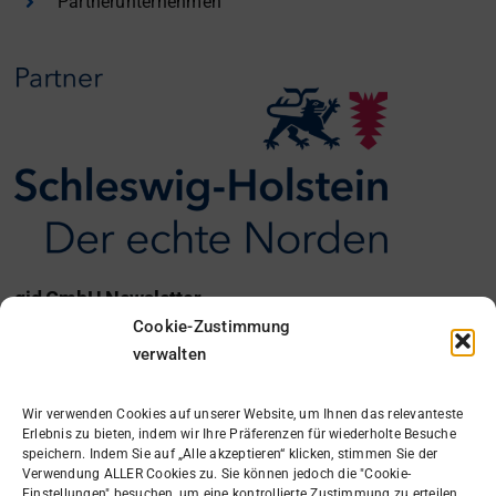
Partnerunternehmen
gid GmbH Newsletter
Cookie-Zustimmung
Ich möchte den gid Newsletter erhalten.
verwalten
Anmelden
Wir verwenden Cookies auf unserer Website, um Ihnen das relevanteste
Erlebnis zu bieten, indem wir Ihre Präferenzen für wiederholte Besuche
speichern. Indem Sie auf „Alle akzeptieren“ klicken, stimmen Sie der
Verwendung ALLER Cookies zu. Sie können jedoch die "Cookie-
Einstellungen" besuchen, um eine kontrollierte Zustimmung zu erteilen.