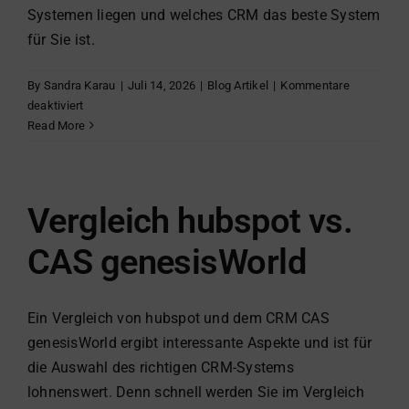
Systemen liegen und welches CRM das beste System
für Sie ist.
By
Sandra Karau
|
Juli 14, 2026
|
Blog Artikel
|
Kommentare
für
deaktiviert
Vergleich
Read More
Pipedrive
CRM
vs
CAS
Vergleich hubspot vs.
genesisWorld
CAS genesisWorld
Ein Vergleich von hubspot und dem CRM CAS
genesisWorld ergibt interessante Aspekte und ist für
die Auswahl des richtigen CRM-Systems
lohnenswert. Denn schnell werden Sie im Vergleich