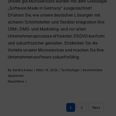
Unsere gid-Microservices wurden mit dem Gütesiegel
„Software Made in Germany“ ausgezeichnet!
Erfahren Sie, wie unsere deutschen Lösungen mit
sicheren Schnittstellen und flexibler Integration Ihre
CRM-, DMS- und Marketing- und vor allem
Unternehmensprozesse effizienter, DSGVO-konform
und zukunftssicher gestalten. Entdecken Sie die
Vorteile unserer Microservices und machen Sie Ihre
Unternehmenssoftware zukunftsfähig.
By
Sandra Karau
|
März 18, 2026
|
Technologie
|
Kommentare
für
deaktiviert
Software
Read More
Made
in
Germany
–
1
Next
2
Integration,
Schnittstelle