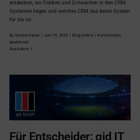
entdecken, wo Stärken und Schwächen in den CRM-
Systemen liegen und welches CRM das beste System
für Sie ist.
By
Sandra Karau
|
Juni 19, 2026
|
Blog Artikel
|
Kommentare
für
deaktiviert
Vergleich
Read More
hubspot
vs.
CAS
genesisWorld
Für Entscheider: gid IT