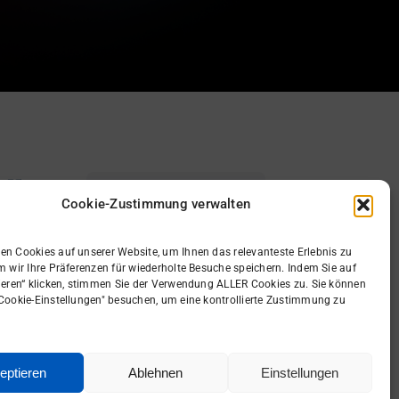
Cookie-Zustimmung verwalten
en Cookies auf unserer Website, um Ihnen das relevanteste Erlebnis zu
Gutes Ticket
m wir Ihre Präferenzen für wiederholte Besuche speichern. Indem Sie auf
wsletter
tieren“ klicken, stimmen Sie der Verwendung ALLER Cookies zu. Sie können
=
"Cookie-Einstellungen" besuchen, um eine kontrollierte Zustimmung zu
Schnellere Lösung
n gid
alten.
Hier entlang
eptieren
Ablehnen
Einstellungen