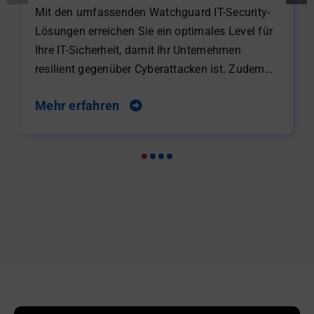
Mit den umfassenden Watchguard IT-Security-
Lösungen erreichen Sie ein optimales Level für
Ihre IT-Sicherheit, damit Ihr Unternehmen
resilient gegenüber Cyberattacken ist. Zudem
werden Sie mit diesen Lösungen in die Lage
Mehr erfahren
versetzt, eine Cybersecurity-Versicherung
abzuschließen, die im Falle eines Falles, Ihren
Schaden sicher mindert.