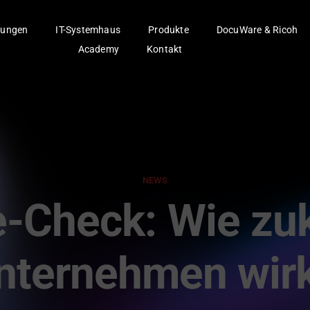
ungen
IT-Systemhaus
Produkte
DocuWare & Ricoh
Academy
Kontakt
NEWS
fe-Check: Wie zuk
Unternehmen wirk