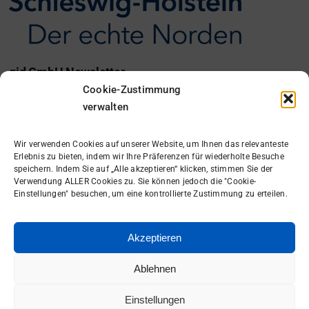
gid GmbH Newsletter
Cookie-Zustimmung
Ich möchte den gid Newsletter erhalten.
verwalten
Anmelden
Wir verwenden Cookies auf unserer Website, um Ihnen das relevanteste
Erlebnis zu bieten, indem wir Ihre Präferenzen für wiederholte Besuche
speichern. Indem Sie auf „Alle akzeptieren“ klicken, stimmen Sie der
Verwendung ALLER Cookies zu. Sie können jedoch die "Cookie-
Einstellungen" besuchen, um eine kontrollierte Zustimmung zu erteilen.
Akzeptieren
Gutes Ticket
=
Ablehnen
Schnellere Lösung
Einstellungen
Hier entlang