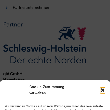
Partnerunternehmen
gid GmbH
Newsletter
Cookie-Zustimmung
Ich möchte den gid Newsletter erhalten.
verwalten
Anmelden
Wir verwenden Cookies auf unserer Website, um Ihnen das relevanteste