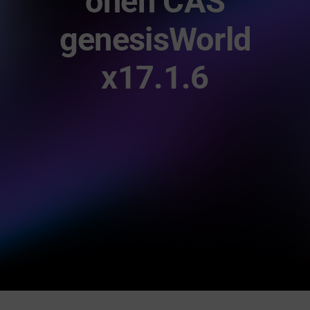
onen CAS
gid Academy
genesisWorld
Kontakt
x17.1.6