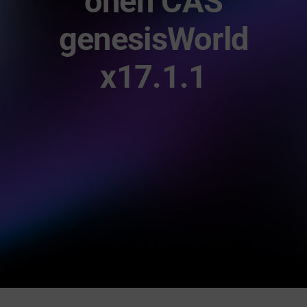
onen CAS
gid Academy
genesisWorld
Kontakt
x17.1.1