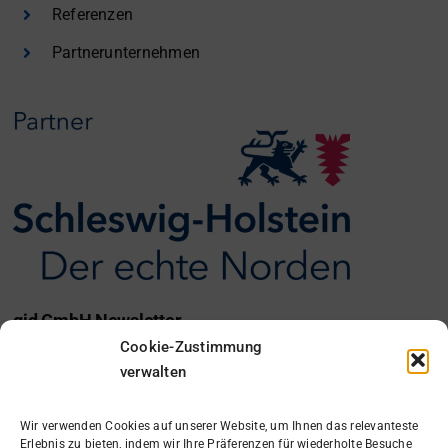
Referenzen
Partnerunternehmen
gid GmbH Newsletter
Cookie-Zustimmung
Ich möchte den gid Newsletter erhalten.
verwalten
Anmelden
Wir verwenden Cookies auf unserer Website, um Ihnen das relevanteste
Erlebnis zu bieten, indem wir Ihre Präferenzen für wiederholte Besuche