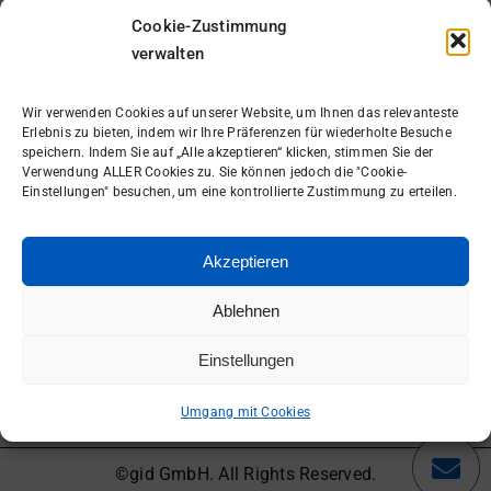
Cookie-Zustimmung
Ich möchte den gid Newsletter erhalten.
verwalten
Anmelden
Wir verwenden Cookies auf unserer Website, um Ihnen das relevanteste
Erlebnis zu bieten, indem wir Ihre Präferenzen für wiederholte Besuche
speichern. Indem Sie auf „Alle akzeptieren“ klicken, stimmen Sie der
Verwendung ALLER Cookies zu. Sie können jedoch die "Cookie-
Einstellungen" besuchen, um eine kontrollierte Zustimmung zu erteilen.
Akzeptieren
Gutes Ticket
=
Ablehnen
Schnellere Lösung
Einstellungen
Hier entlang
Umgang mit Cookies
©gid GmbH. All Rights Reserved.