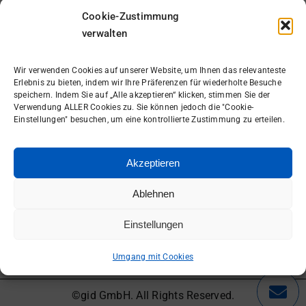
Cookie-Zustimmung
Ich möchte den gid Newsletter erhalten.
verwalten
Anmelden
Wir verwenden Cookies auf unserer Website, um Ihnen das relevanteste
Erlebnis zu bieten, indem wir Ihre Präferenzen für wiederholte Besuche
speichern. Indem Sie auf „Alle akzeptieren“ klicken, stimmen Sie der
Verwendung ALLER Cookies zu. Sie können jedoch die "Cookie-
Einstellungen" besuchen, um eine kontrollierte Zustimmung zu erteilen.
Akzeptieren
Gutes Ticket
=
Ablehnen
Schnellere Lösung
Einstellungen
Hier entlang
Umgang mit Cookies
©gid GmbH. All Rights Reserved.