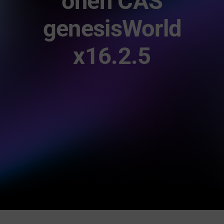
onen CAS
gid Academy
genesisWorld
Kontakt
x16.2.5