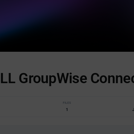
LL GroupWise Connec
S
FILES
1