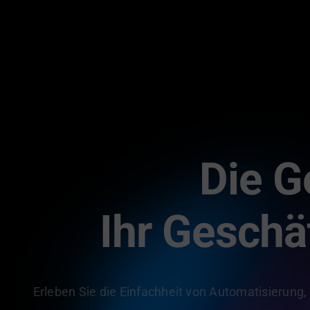
Die G
Ihr Geschä
Erleben Sie die Einfachheit von Automatisierung,