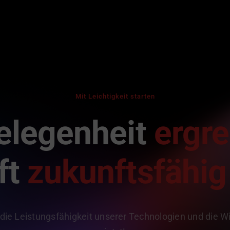
Mit Leichtigkeit starten
elegenheit
ergre
ft
zukunftsfähig
 die Leistungsfähigkeit unserer Technologien und die Wi