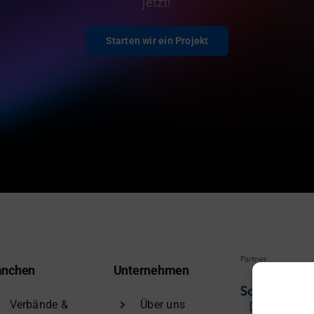
jetzt!
Starten wir ein Projekt
anchen
Unternehmen
Verbände &
Über uns