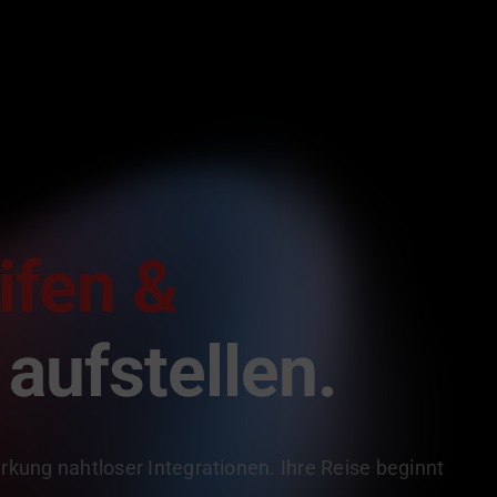
ifen &
aufstellen.
rkung nahtloser Integrationen. Ihre Reise beginnt