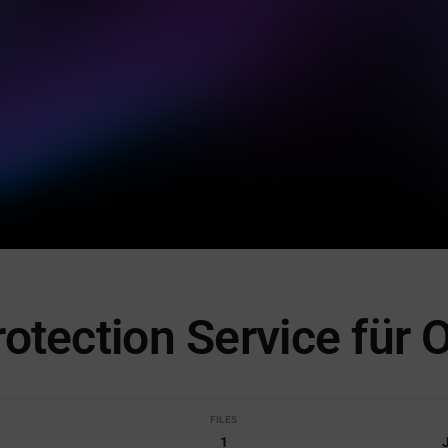
otection Service für 
S
FILES
1