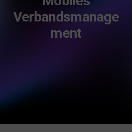
Mobiles
gid Academy
Verbandsmanage
Kontakt
ment