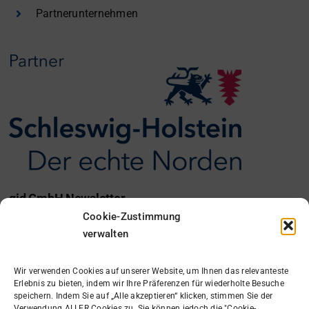
Partnerunternehmen
gid GmbH Newsletter
Cookie-Zustimmung
Ich möchte den gid Newsletter erhalten.
verwalten
Anmelden
Wir verwenden Cookies auf unserer Website, um Ihnen das relevanteste
Erlebnis zu bieten, indem wir Ihre Präferenzen für wiederholte Besuche
speichern. Indem Sie auf „Alle akzeptieren“ klicken, stimmen Sie der
Verwendung ALLER Cookies zu. Sie können jedoch die "Cookie-